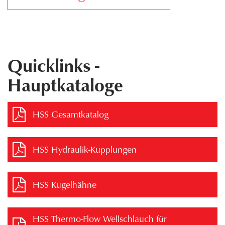
Quicklinks -
Hauptkataloge
HSS Gesamtkatalog
HSS Hydraulik-Kupplungen
HSS Kugelhähne
HSS Thermo-Flow Wellschlauch für