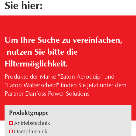
Sie hier:
Um Ihre Suche zu vereinfachen,
nutzen Sie bitte die
Filtermöglichkeit.
Produkte der Marke "Eaton Aeroquip" und
"Eaton Walterscheid" finden Sie jetzt unter dem
Partner Danfoss Power Solutions
Produktgruppe
Antriebstechnik
Dampftechnik