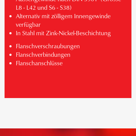
L8 - L42 und S6 - S38)
Alternativ mit zölligem Innengewinde
verfügbar
In Stahl mit Zink-Nickel-Beschichtung
Flanschverschraubungen
Flanschverbindungen
Flanschanschlüsse